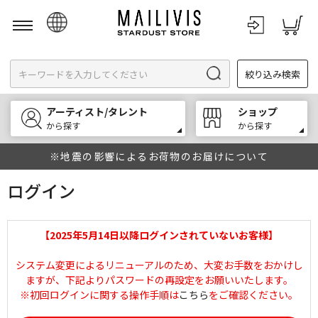
日本語
絞り込み検索
English
한국어
アーティスト/タレント
ショップ
中文
から探す
から探す
※地震の影響によるお荷物のお届けについて
ログイン
【2025年5月14日以降ログインされていないお客様】
システム変更によるリニューアルのため、大変お手数をおかけし
ますが、下記よりパスワードの再設定をお願いいたします。
※初回ログインに関する操作手順は
こちら
をご確認ください。