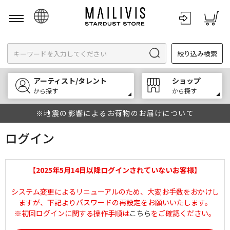
日本語
絞り込み検索
English
한국어
アーティスト/タレント
ショップ
中文
から探す
から探す
※地震の影響によるお荷物のお届けについて
ログイン
【2025年5月14日以降ログインされていないお客様】
システム変更によるリニューアルのため、大変お手数をおかけし
ますが、下記よりパスワードの再設定をお願いいたします。
※初回ログインに関する操作手順は
こちら
をご確認ください。