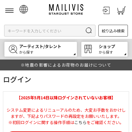
日本語
絞り込み検索
English
한국어
アーティスト/タレント
ショップ
中文
から探す
から探す
※地震の影響によるお荷物のお届けについて
ログイン
【2025年5月14日以降ログインされていないお客様】
システム変更によるリニューアルのため、大変お手数をおかけし
ますが、下記よりパスワードの再設定をお願いいたします。
※初回ログインに関する操作手順は
こちら
をご確認ください。