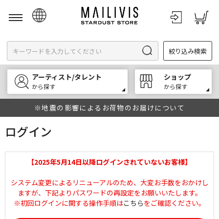
日本語
絞り込み検索
English
한국어
アーティスト/タレント
ショップ
中文
から探す
から探す
※地震の影響によるお荷物のお届けについて
ログイン
【2025年5月14日以降ログインされていないお客様】
システム変更によるリニューアルのため、大変お手数をおかけし
ますが、下記よりパスワードの再設定をお願いいたします。
※初回ログインに関する操作手順は
こちら
をご確認ください。