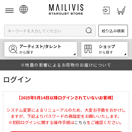
日本語
絞り込み検索
English
한국어
アーティスト/タレント
ショップ
中文
から探す
から探す
※地震の影響によるお荷物のお届けについて
ログイン
【2025年5月14日以降ログインされていないお客様】
システム変更によるリニューアルのため、大変お手数をおかけし
ますが、下記よりパスワードの再設定をお願いいたします。
※初回ログインに関する操作手順は
こちら
をご確認ください。