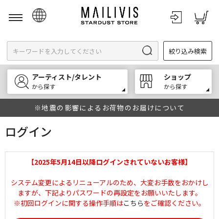
日本語
絞り込み検索
English
한국어
アーティスト/タレント
ショップ
中文
から探す
から探す
※地震の影響によるお荷物のお届けについて
ログイン
【2025年5月14日以降ログインされていないお客様】
システム変更によるリニューアルのため、大変お手数をおかけし
ますが、下記よりパスワードの再設定をお願いいたします。
※初回ログインに関する操作手順は
こちら
をご確認ください。