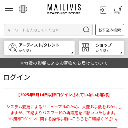
日本語
絞り込み検索
English
한국어
アーティスト/タレント
ショップ
中文
から探す
から探す
※地震の影響によるお荷物のお届けについて
ログイン
【2025年5月14日以降ログインされていないお客様】
システム変更によるリニューアルのため、大変お手数をおかけし
ますが、下記よりパスワードの再設定をお願いいたします。
※初回ログインに関する操作手順は
こちら
をご確認ください。