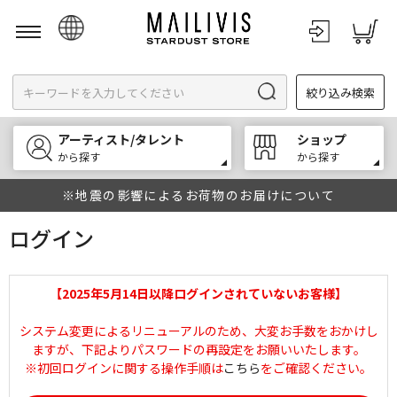
日本語
絞り込み検索
English
한국어
アーティスト/タレント
ショップ
中文
から探す
から探す
※地震の影響によるお荷物のお届けについて
ログイン
【2025年5月14日以降ログインされていないお客様】
システム変更によるリニューアルのため、大変お手数をおかけし
ますが、下記よりパスワードの再設定をお願いいたします。
※初回ログインに関する操作手順は
こちら
をご確認ください。