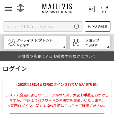
日本語
絞り込み検索
English
한국어
アーティスト/タレント
ショップ
中文
から探す
から探す
※地震の影響によるお荷物のお届けについて
ログイン
【2025年5月14日以降ログインされていないお客様】
システム変更によるリニューアルのため、大変お手数をおかけし
ますが、下記よりパスワードの再設定をお願いいたします。
※初回ログインに関する操作手順は
こちら
をご確認ください。