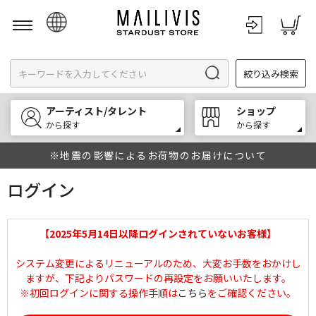
日本語
絞り込み検索
English
한국어
アーティスト/タレント
ショップ
中文
から探す
から探す
※地震の影響によるお荷物のお届けについて
ログイン
【2025年5月14日以降ログインされていないお客様】
システム変更によるリニューアルのため、大変お手数をおかけし
ますが、下記よりパスワードの再設定をお願いいたします。
※初回ログインに関する操作手順は
こちら
をご確認ください。