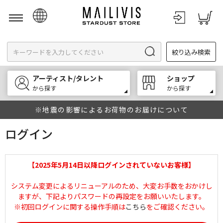
日本語
絞り込み検索
English
한국어
アーティスト/タレント
ショップ
中文
から探す
から探す
※地震の影響によるお荷物のお届けについて
ログイン
【2025年5月14日以降ログインされていないお客様】
システム変更によるリニューアルのため、大変お手数をおかけし
ますが、下記よりパスワードの再設定をお願いいたします。
※初回ログインに関する操作手順は
こちら
をご確認ください。