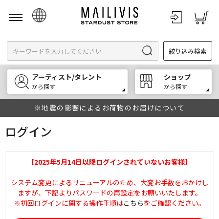
日本語
絞り込み検索
English
한국어
アーティスト/タレント
ショップ
中文
から探す
から探す
※地震の影響によるお荷物のお届けについて
ログイン
【2025年5月14日以降ログインされていないお客様】
システム変更によるリニューアルのため、大変お手数をおかけし
ますが、下記よりパスワードの再設定をお願いいたします。
※初回ログインに関する操作手順は
こちら
をご確認ください。