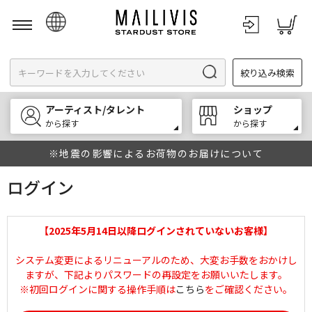
日本語
絞り込み検索
English
한국어
アーティスト/タレント
ショップ
中文
から探す
から探す
※地震の影響によるお荷物のお届けについて
ログイン
【2025年5月14日以降ログインされていないお客様】
システム変更によるリニューアルのため、大変お手数をおかけし
ますが、下記よりパスワードの再設定をお願いいたします。
※初回ログインに関する操作手順は
こちら
をご確認ください。