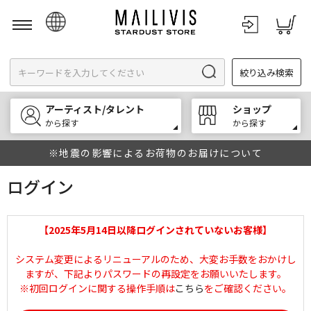
日本語
絞り込み検索
English
한국어
アーティスト/タレント
ショップ
中文
から探す
から探す
※地震の影響によるお荷物のお届けについて
ログイン
【2025年5月14日以降ログインされていないお客様】
システム変更によるリニューアルのため、大変お手数をおかけし
ますが、下記よりパスワードの再設定をお願いいたします。
※初回ログインに関する操作手順は
こちら
をご確認ください。