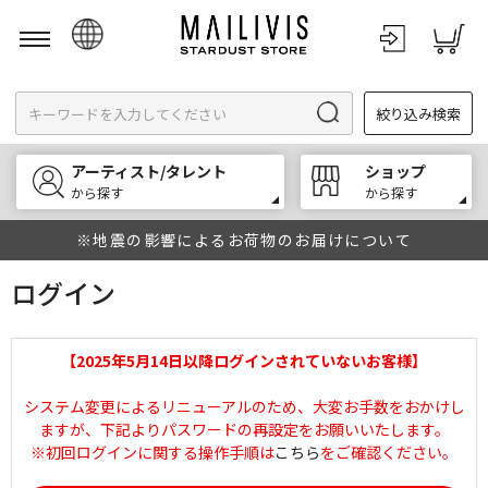
日本語
絞り込み検索
English
한국어
アーティスト/タレント
ショップ
中文
から探す
から探す
※地震の影響によるお荷物のお届けについて
ログイン
【2025年5月14日以降ログインされていないお客様】
システム変更によるリニューアルのため、大変お手数をおかけし
ますが、下記よりパスワードの再設定をお願いいたします。
※初回ログインに関する操作手順は
こちら
をご確認ください。