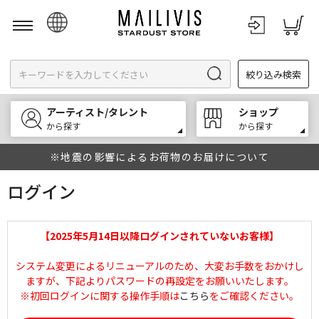
日本語
絞り込み検索
English
한국어
アーティスト/タレント
ショップ
中文
から探す
から探す
※地震の影響によるお荷物のお届けについて
ログイン
【2025年5月14日以降ログインされていないお客様】
システム変更によるリニューアルのため、大変お手数をおかけし
ますが、下記よりパスワードの再設定をお願いいたします。
※初回ログインに関する操作手順は
こちら
をご確認ください。