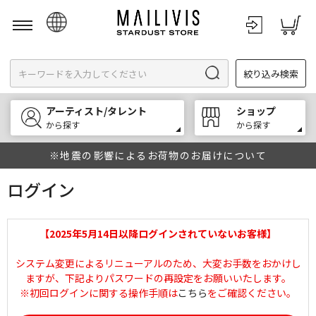
日本語
絞り込み検索
English
한국어
アーティスト/タレント
ショップ
中文
から探す
から探す
※地震の影響によるお荷物のお届けについて
ログイン
【2025年5月14日以降ログインされていないお客様】
システム変更によるリニューアルのため、大変お手数をおかけし
ますが、下記よりパスワードの再設定をお願いいたします。
※初回ログインに関する操作手順は
こちら
をご確認ください。