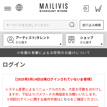
日本語
絞り込み検索
English
한국어
アーティスト/タレント
ショップ
中文
から探す
から探す
※地震の影響によるお荷物のお届けについて
ログイン
【2025年5月14日以降ログインされていないお客様】
システム変更によるリニューアルのため、大変お手数をおかけし
ますが、下記よりパスワードの再設定をお願いいたします。
※初回ログインに関する操作手順は
こちら
をご確認ください。