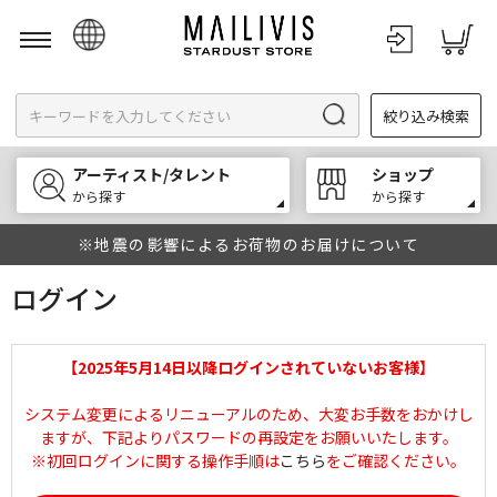
日本語
絞り込み検索
English
한국어
アーティスト/タレント
ショップ
中文
から探す
から探す
※地震の影響によるお荷物のお届けについて
ログイン
【2025年5月14日以降ログインされていないお客様】
システム変更によるリニューアルのため、大変お手数をおかけし
ますが、下記よりパスワードの再設定をお願いいたします。
※初回ログインに関する操作手順は
こちら
をご確認ください。