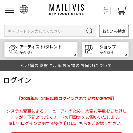
日本語
絞り込み検索
English
한국어
アーティスト/タレント
ショップ
中文
から探す
から探す
※地震の影響によるお荷物のお届けについて
ログイン
【2025年5月14日以降ログインされていないお客様】
システム変更によるリニューアルのため、大変お手数をおかけし
ますが、下記よりパスワードの再設定をお願いいたします。
※初回ログインに関する操作手順は
こちら
をご確認ください。