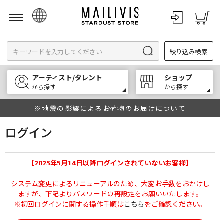
日本語
絞り込み検索
English
한국어
アーティスト/タレント
ショップ
中文
から探す
から探す
※地震の影響によるお荷物のお届けについて
ログイン
【2025年5月14日以降ログインされていないお客様】
システム変更によるリニューアルのため、大変お手数をおかけし
ますが、下記よりパスワードの再設定をお願いいたします。
※初回ログインに関する操作手順は
こちら
をご確認ください。