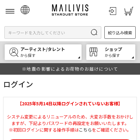
日本語
絞り込み検索
English
한국어
アーティスト/タレント
ショップ
中文
から探す
から探す
※地震の影響によるお荷物のお届けについて
ログイン
【2025年5月14日以降ログインされていないお客様】
システム変更によるリニューアルのため、大変お手数をおかけし
ますが、下記よりパスワードの再設定をお願いいたします。
※初回ログインに関する操作手順は
こちら
をご確認ください。