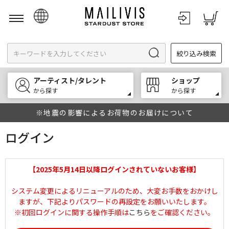
日本語
絞り込み検索
English
한국어
アーティスト/タレント
ショップ
中文
から探す
から探す
※地震の影響によるお荷物のお届けについて
ログイン
【2025年5月14日以降ログインされていないお客様】
システム変更によるリニューアルのため、大変お手数をおかけし
ますが、下記よりパスワードの再設定をお願いいたします。
※初回ログインに関する操作手順は
こちら
をご確認ください。