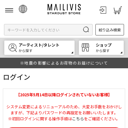
日本語
絞り込み検索
English
한국어
アーティスト/タレント
ショップ
中文
から探す
から探す
※地震の影響によるお荷物のお届けについて
ログイン
【2025年5月14日以降ログインされていないお客様】
システム変更によるリニューアルのため、大変お手数をおかけし
ますが、下記よりパスワードの再設定をお願いいたします。
※初回ログインに関する操作手順は
こちら
をご確認ください。