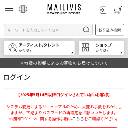
日本語
絞り込み検索
English
한국어
アーティスト/タレント
ショップ
中文
から探す
から探す
※地震の影響によるお荷物のお届けについて
ログイン
【2025年5月14日以降ログインされていないお客様】
システム変更によるリニューアルのため、大変お手数をおかけし
ますが、下記よりパスワードの再設定をお願いいたします。
※初回ログインに関する操作手順は
こちら
をご確認ください。