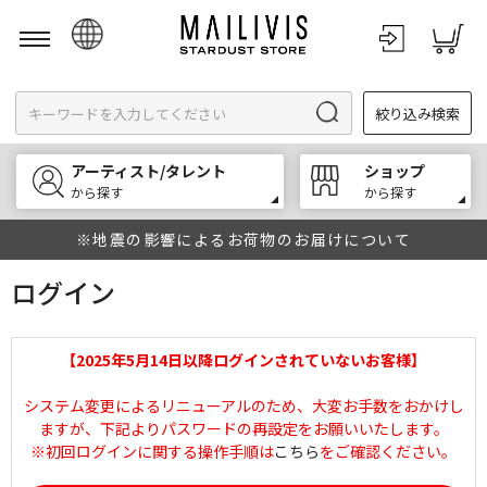
日本語
絞り込み検索
English
한국어
アーティスト/タレント
ショップ
中文
から探す
から探す
※地震の影響によるお荷物のお届けについて
ログイン
【2025年5月14日以降ログインされていないお客様】
システム変更によるリニューアルのため、大変お手数をおかけし
ますが、下記よりパスワードの再設定をお願いいたします。
※初回ログインに関する操作手順は
こちら
をご確認ください。