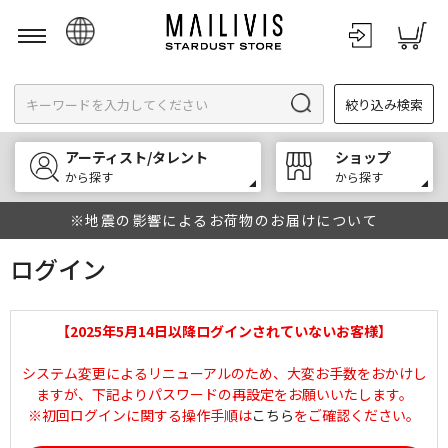
日本語
絞り込み検索
English
한국어
アーティスト/タレント
ショップ
中文
から探す
から探す
※地震の影響によるお荷物のお届けについて
ログイン
【2025年5月14日以降ログインされていないお客様】
システム変更によるリニューアルのため、大変お手数をおかけし
ますが、下記よりパスワードの再設定をお願いいたします。
※初回ログインに関する操作手順は
こちら
をご確認ください。