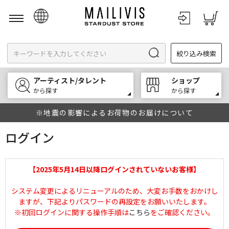
日本語
絞り込み検索
English
한국어
アーティスト/タレント
ショップ
中文
から探す
から探す
※地震の影響によるお荷物のお届けについて
ログイン
【2025年5月14日以降ログインされていないお客様】
システム変更によるリニューアルのため、大変お手数をおかけし
ますが、下記よりパスワードの再設定をお願いいたします。
※初回ログインに関する操作手順は
こちら
をご確認ください。