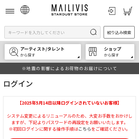
日本語
絞り込み検索
English
한국어
アーティスト/タレント
ショップ
中文
から探す
から探す
※地震の影響によるお荷物のお届けについて
ログイン
【2025年5月14日以降ログインされていないお客様】
システム変更によるリニューアルのため、大変お手数をおかけし
ますが、下記よりパスワードの再設定をお願いいたします。
※初回ログインに関する操作手順は
こちら
をご確認ください。