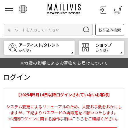
日本語
絞り込み検索
English
한국어
アーティスト/タレント
ショップ
中文
から探す
から探す
※地震の影響によるお荷物のお届けについて
ログイン
【2025年5月14日以降ログインされていないお客様】
システム変更によるリニューアルのため、大変お手数をおかけし
ますが、下記よりパスワードの再設定をお願いいたします。
※初回ログインに関する操作手順は
こちら
をご確認ください。