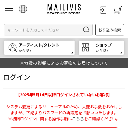
日本語
絞り込み検索
English
한국어
アーティスト/タレント
ショップ
中文
から探す
から探す
※地震の影響によるお荷物のお届けについて
ログイン
【2025年5月14日以降ログインされていないお客様】
システム変更によるリニューアルのため、大変お手数をおかけし
ますが、下記よりパスワードの再設定をお願いいたします。
※初回ログインに関する操作手順は
こちら
をご確認ください。