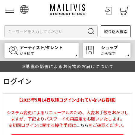
日本語
絞り込み検索
English
한국어
アーティスト/タレント
ショップ
中文
から探す
から探す
※地震の影響によるお荷物のお届けについて
ログイン
【2025年5月14日以降ログインされていないお客様】
システム変更によるリニューアルのため、大変お手数をおかけし
ますが、下記よりパスワードの再設定をお願いいたします。
※初回ログインに関する操作手順は
こちら
をご確認ください。