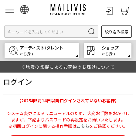
日本語
絞り込み検索
English
한국어
アーティスト/タレント
ショップ
中文
から探す
から探す
※地震の影響によるお荷物のお届けについて
ログイン
【2025年5月14日以降ログインされていないお客様】
システム変更によるリニューアルのため、大変お手数をおかけし
ますが、下記よりパスワードの再設定をお願いいたします。
※初回ログインに関する操作手順は
こちら
をご確認ください。