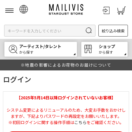
日本語
絞り込み検索
English
한국어
アーティスト/タレント
ショップ
中文
から探す
から探す
※地震の影響によるお荷物のお届けについて
ログイン
【2025年5月14日以降ログインされていないお客様】
システム変更によるリニューアルのため、大変お手数をおかけし
ますが、下記よりパスワードの再設定をお願いいたします。
※初回ログインに関する操作手順は
こちら
をご確認ください。