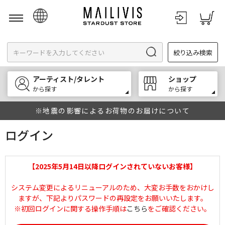
日本語
絞り込み検索
English
한국어
アーティスト/タレント
ショップ
中文
から探す
から探す
※地震の影響によるお荷物のお届けについて
ログイン
【2025年5月14日以降ログインされていないお客様】
システム変更によるリニューアルのため、大変お手数をおかけし
ますが、下記よりパスワードの再設定をお願いいたします。
※初回ログインに関する操作手順は
こちら
をご確認ください。