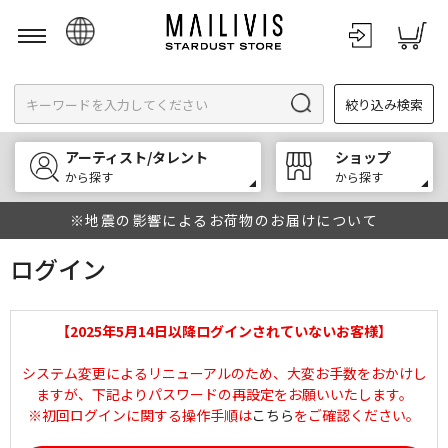
日本語
絞り込み検索
English
한국어
アーティスト/タレント
ショップ
中文
から探す
から探す
※地震の影響によるお荷物のお届けについて
ログイン
【2025年5月14日以降ログインされていないお客様】
システム変更によるリニューアルのため、大変お手数をおかけし
ますが、下記よりパスワードの再設定をお願いいたします。
※初回ログインに関する操作手順は
こちら
をご確認ください。