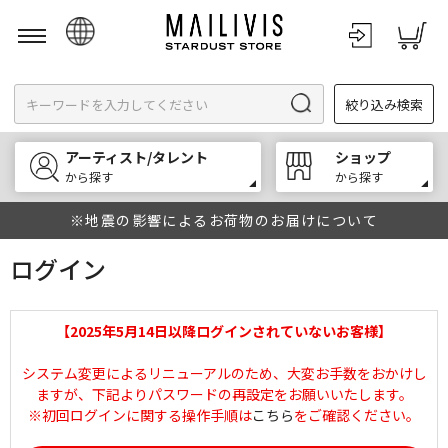
日本語
絞り込み検索
English
한국어
アーティスト/タレント
ショップ
中文
から探す
から探す
※地震の影響によるお荷物のお届けについて
ログイン
【2025年5月14日以降ログインされていないお客様】
システム変更によるリニューアルのため、大変お手数をおかけし
ますが、下記よりパスワードの再設定をお願いいたします。
※初回ログインに関する操作手順は
こちら
をご確認ください。