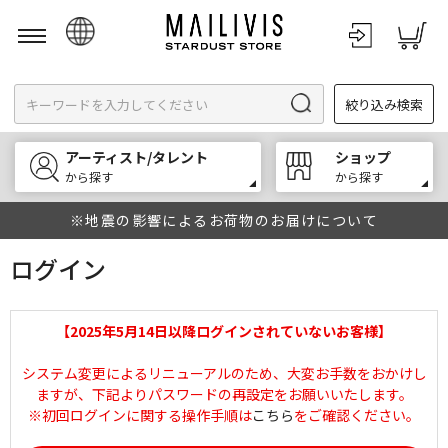
日本語
絞り込み検索
English
한국어
アーティスト/タレント
ショップ
中文
から探す
から探す
※地震の影響によるお荷物のお届けについて
ログイン
【2025年5月14日以降ログインされていないお客様】
システム変更によるリニューアルのため、大変お手数をおかけし
ますが、下記よりパスワードの再設定をお願いいたします。
※初回ログインに関する操作手順は
こちら
をご確認ください。