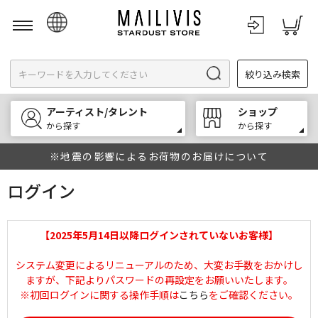
日本語
絞り込み検索
English
한국어
アーティスト/タレント
ショップ
中文
から探す
から探す
※地震の影響によるお荷物のお届けについて
ログイン
【2025年5月14日以降ログインされていないお客様】
システム変更によるリニューアルのため、大変お手数をおかけし
ますが、下記よりパスワードの再設定をお願いいたします。
※初回ログインに関する操作手順は
こちら
をご確認ください。