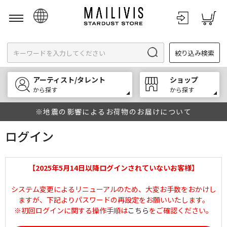
日本語
絞り込み検索
English
한국어
アーティスト/タレント
ショップ
中文
から探す
から探す
※地震の影響によるお荷物のお届けについて
ログイン
【2025年5月14日以降ログインされていないお客様】
システム変更によるリニューアルのため、大変お手数をおかけし
ますが、下記よりパスワードの再設定をお願いいたします。
※初回ログインに関する操作手順は
こちら
をご確認ください。