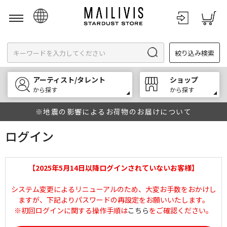
日本語
絞り込み検索
English
한국어
アーティスト/タレント
ショップ
中文
から探す
から探す
※地震の影響によるお荷物のお届けについて
ログイン
【2025年5月14日以降ログインされていないお客様】
システム変更によるリニューアルのため、大変お手数をおかけし
ますが、下記よりパスワードの再設定をお願いいたします。
※初回ログインに関する操作手順は
こちら
をご確認ください。