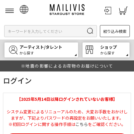
日本語
絞り込み検索
English
한국어
アーティスト/タレント
ショップ
中文
から探す
から探す
※地震の影響によるお荷物のお届けについて
ログイン
【2025年5月14日以降ログインされていないお客様】
システム変更によるリニューアルのため、大変お手数をおかけし
ますが、下記よりパスワードの再設定をお願いいたします。
※初回ログインに関する操作手順は
こちら
をご確認ください。