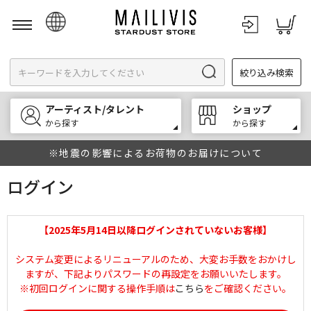
日本語
絞り込み検索
English
한국어
アーティスト/タレント
ショップ
中文
から探す
から探す
※地震の影響によるお荷物のお届けについて
ログイン
【2025年5月14日以降ログインされていないお客様】
システム変更によるリニューアルのため、大変お手数をおかけし
ますが、下記よりパスワードの再設定をお願いいたします。
※初回ログインに関する操作手順は
こちら
をご確認ください。