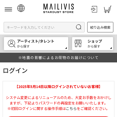
日本語
絞り込み検索
English
한국어
アーティスト/タレント
ショップ
中文
から探す
から探す
※地震の影響によるお荷物のお届けについて
ログイン
【2025年5月14日以降ログインされていないお客様】
システム変更によるリニューアルのため、大変お手数をおかけし
ますが、下記よりパスワードの再設定をお願いいたします。
※初回ログインに関する操作手順は
こちら
をご確認ください。