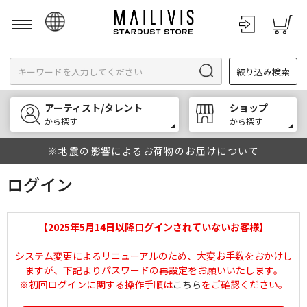
日本語
絞り込み検索
English
한국어
アーティスト/タレント
ショップ
中文
から探す
から探す
※地震の影響によるお荷物のお届けについて
ログイン
【2025年5月14日以降ログインされていないお客様】
システム変更によるリニューアルのため、大変お手数をおかけし
ますが、下記よりパスワードの再設定をお願いいたします。
※初回ログインに関する操作手順は
こちら
をご確認ください。