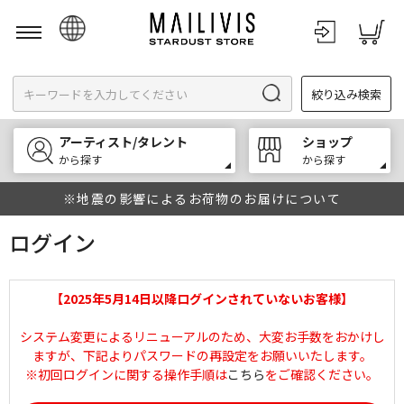
日本語
絞り込み検索
English
한국어
アーティスト/タレント
ショップ
中文
から探す
から探す
※地震の影響によるお荷物のお届けについて
ログイン
【2025年5月14日以降ログインされていないお客様】
システム変更によるリニューアルのため、大変お手数をおかけし
ますが、下記よりパスワードの再設定をお願いいたします。
※初回ログインに関する操作手順は
こちら
をご確認ください。