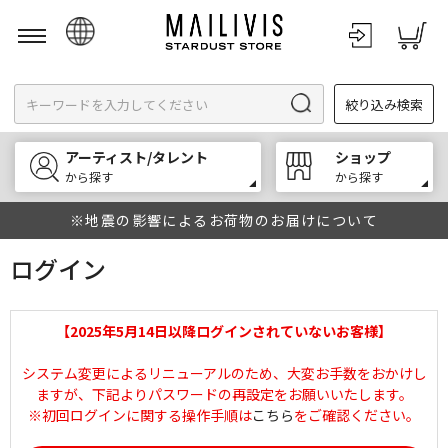
日本語
絞り込み検索
English
한국어
アーティスト/タレント
ショップ
中文
から探す
から探す
※地震の影響によるお荷物のお届けについて
ログイン
【2025年5月14日以降ログインされていないお客様】
システム変更によるリニューアルのため、大変お手数をおかけし
ますが、下記よりパスワードの再設定をお願いいたします。
※初回ログインに関する操作手順は
こちら
をご確認ください。