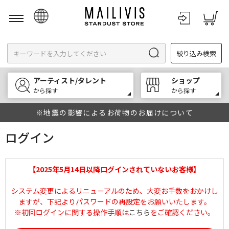
日本語
絞り込み検索
English
한국어
アーティスト/タレント
ショップ
中文
から探す
から探す
※地震の影響によるお荷物のお届けについて
ログイン
【2025年5月14日以降ログインされていないお客様】
システム変更によるリニューアルのため、大変お手数をおかけし
ますが、下記よりパスワードの再設定をお願いいたします。
※初回ログインに関する操作手順は
こちら
をご確認ください。