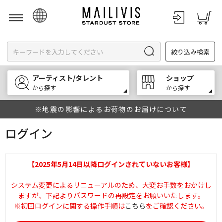
日本語
絞り込み検索
English
한국어
アーティスト/タレント
ショップ
中文
から探す
から探す
※地震の影響によるお荷物のお届けについて
ログイン
【2025年5月14日以降ログインされていないお客様】
システム変更によるリニューアルのため、大変お手数をおかけし
ますが、下記よりパスワードの再設定をお願いいたします。
※初回ログインに関する操作手順は
こちら
をご確認ください。