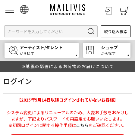
日本語
絞り込み検索
English
한국어
アーティスト/タレント
ショップ
中文
から探す
から探す
※地震の影響によるお荷物のお届けについて
ログイン
【2025年5月14日以降ログインされていないお客様】
システム変更によるリニューアルのため、大変お手数をおかけし
ますが、下記よりパスワードの再設定をお願いいたします。
※初回ログインに関する操作手順は
こちら
をご確認ください。